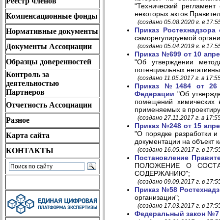
Реестр членов
"Технический регламент
некоторых актов Правите
Компенсационные фонды
(создано 05.08.2020 г. в 17:5
Приказ Ростехнадзора 
Нормативные документы
саморегулируемой органи
Документы Ассоциации
(создано 05.04.2019 г. в 17:5
Приказ №699 от 10 апр
Образцы доверенностей
"Об утверждении метод
потенциальных негативны
Контроль за
(создано 11.05.2017 г. в 17:5
деятельностью
Приказ №1484 от 26 
Партнеров
Федерации
"Об утвержде
помещений химических в
Отчетность Ассоциации
применяемых в проектиру
(создано 27.11.2017 г. в 17:5
Разное
Приказ №248 от 15 апр
"О порядке разработки и
Карта сайта
документации на объект к
КОНТАКТЫ
(создано 16.05.2017 г. в 17:5
Постановление Правите
ПОЛОЖЕНИЕ О СОСТА
СОДЕРЖАНИЮ";
(создано 09.09.2017 г. в 17:5
Приказ №58 Ростехнад
организации";
(создано 17.03.2017 г. в 17:5
Федеральный закон №7 о